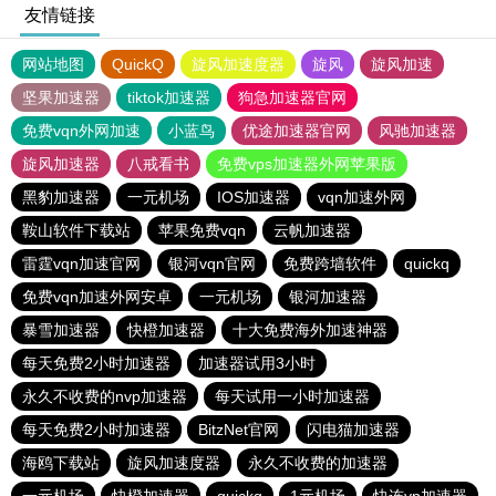
友情链接
网站地图
QuickQ
旋风加速度器
旋风
旋风加速
坚果加速器
tiktok加速器
狗急加速器官网
免费vqn外网加速
小蓝鸟
优途加速器官网
风驰加速器
旋风加速器
八戒看书
免费vps加速器外网苹果版
黑豹加速器
一元机场
IOS加速器
vqn加速外网
鞍山软件下载站
苹果免费vqn
云帆加速器
雷霆vqn加速官网
银河vqn官网
免费跨墙软件
quickq
免费vqn加速外网安卓
一元机场
银河加速器
暴雪加速器
快橙加速器
十大免费海外加速神器
每天免费2小时加速器
加速器试用3小时
永久不收费的nvp加速器
每天试用一小时加速器
每天免费2小时加速器
BitzNet官网
闪电猫加速器
海鸥下载站
旋风加速度器
永久不收费的加速器