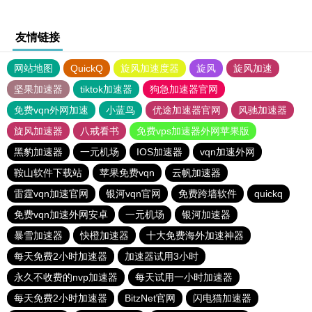
友情链接
网站地图
QuickQ
旋风加速度器
旋风
旋风加速
坚果加速器
tiktok加速器
狗急加速器官网
免费vqn外网加速
小蓝鸟
优途加速器官网
风驰加速器
旋风加速器
八戒看书
免费vps加速器外网苹果版
黑豹加速器
一元机场
IOS加速器
vqn加速外网
鞍山软件下载站
苹果免费vqn
云帆加速器
雷霆vqn加速官网
银河vqn官网
免费跨墙软件
quickq
免费vqn加速外网安卓
一元机场
银河加速器
暴雪加速器
快橙加速器
十大免费海外加速神器
每天免费2小时加速器
加速器试用3小时
永久不收费的nvp加速器
每天试用一小时加速器
每天免费2小时加速器
BitzNet官网
闪电猫加速器