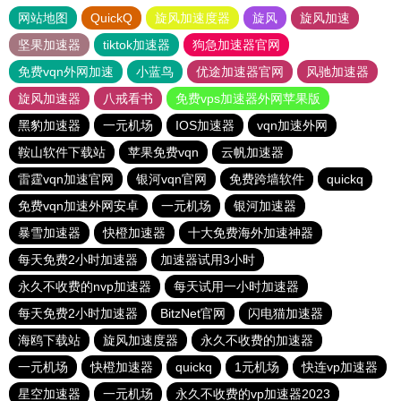
网站地图
QuickQ
旋风加速度器
旋风
旋风加速
坚果加速器
tiktok加速器
狗急加速器官网
免费vqn外网加速
小蓝鸟
优途加速器官网
风驰加速器
旋风加速器
八戒看书
免费vps加速器外网苹果版
黑豹加速器
一元机场
IOS加速器
vqn加速外网
鞍山软件下载站
苹果免费vqn
云帆加速器
雷霆vqn加速官网
银河vqn官网
免费跨墙软件
quickq
免费vqn加速外网安卓
一元机场
银河加速器
暴雪加速器
快橙加速器
十大免费海外加速神器
每天免费2小时加速器
加速器试用3小时
永久不收费的nvp加速器
每天试用一小时加速器
每天免费2小时加速器
BitzNet官网
闪电猫加速器
海鸥下载站
旋风加速度器
永久不收费的加速器
一元机场
快橙加速器
quickq
1元机场
快连vp加速器
星空加速器
一元机场
永久不收费的vp加速器2023