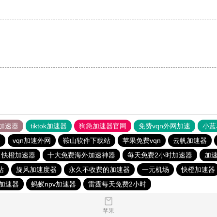
加速器
tiktok加速器
狗急加速器官网
免费vqn外网加速
小蓝
器
vqn加速外网
鞍山软件下载站
苹果免费vqn
云帆加速器
快橙加速器
十大免费海外加速神器
每天免费2小时加速器
加
站
旋风加速度器
永久不收费的加速器
一元机场
快橙加速器
加速器
蚂蚁npv加速器
雷霆每天免费2小时
苹果