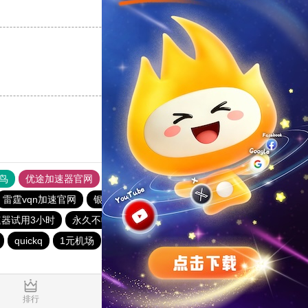
支持
[0]
反对
[0]
支持
[0]
反对
[0]
鸟
优途加速器官网
风驰加速器
旋风加速器
八戒看书
雷霆vqn加速官网
银河vqn官网
免费跨墙软件
quickq
速器试用3小时
永久不收费的nvp加速器
每天试用一小时加速器
quickq
1元机场
快连vp加速器
星空加速器
一元机场
0.931027s
排行
推荐