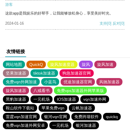
游客
这款app是我娱乐的好帮手，让我能够放松身心，享受美好时光。
2024-01-16
支持
[0]
反对
[0]
友情链接
网站地图
QuickQ
旋风加速度器
旋风
旋风加速
坚果加速器
tiktok加速器
狗急加速器官网
免费vqn外网加速
小蓝鸟
优途加速器官网
风驰加速器
旋风加速器
八戒看书
免费vps加速器外网苹果版
黑豹加速器
一元机场
IOS加速器
vqn加速外网
鞍山软件下载站
苹果免费vqn
云帆加速器
雷霆vqn加速官网
银河vqn官网
免费跨墙软件
quickq
免费vqn加速外网安卓
一元机场
银河加速器