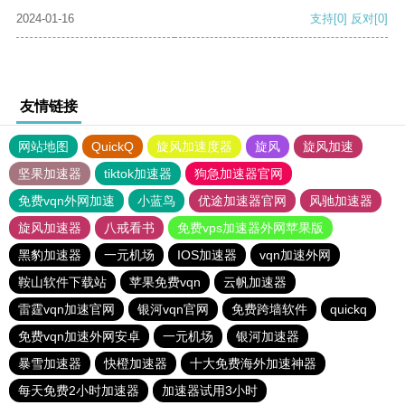
2024-01-16
支持
[0]
反对
[0]
友情链接
网站地图
QuickQ
旋风加速度器
旋风
旋风加速
坚果加速器
tiktok加速器
狗急加速器官网
免费vqn外网加速
小蓝鸟
优途加速器官网
风驰加速器
旋风加速器
八戒看书
免费vps加速器外网苹果版
黑豹加速器
一元机场
IOS加速器
vqn加速外网
鞍山软件下载站
苹果免费vqn
云帆加速器
雷霆vqn加速官网
银河vqn官网
免费跨墙软件
quickq
免费vqn加速外网安卓
一元机场
银河加速器
暴雪加速器
快橙加速器
十大免费海外加速神器
每天免费2小时加速器
加速器试用3小时