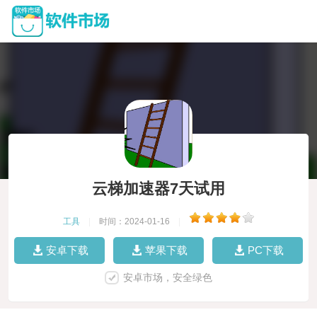
云梯加速器7天试用
工具
|
时间：2024-01-16
|
安卓下载
苹果下载
PC下载
安卓市场，安全绿色