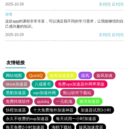
2025-10-29
支持
[0]
反对
[0]
游客
这款app的课程非常丰富，可以满足我不同的学习需求，让我能够找到自
己感兴趣的知识。
2025-10-29
支持
[0]
反对
[0]
友情链接
网站地图
QuickQ
旋风加速度器
旋风
旋风加速
tiktok加速器
八戒看书
免费vps加速器外网苹果版
黑豹加速器
vqn加速外网
鞍山软件下载站
免费跨墙软件
quickq
一元机场
银河加速器
快橙加速器
十大免费海外加速神器
加速器试用3小时
永久不收费的nvp加速器
每天试用一小时加速器
每天免费2小时加速器
海鸥下载站
旋风加速度器