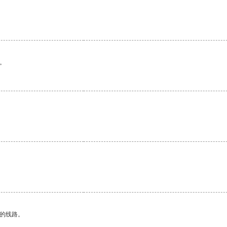
。
。
区的线路。