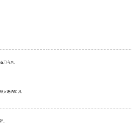
中游刃有余。
己感兴趣的知识。
野。