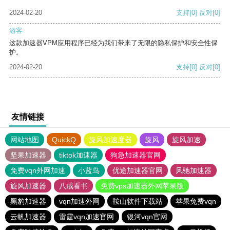
2024-02-20
支持
[0]
反对
[0]
游客
这款加速器VPM应用程序已经为我们带来了无限的隐私保护和安全性保
护。
2024-02-20
支持
[0]
反对
[0]
友情链接
网站地图
QuickQ
旋风加速度器
旋风
旋风加速
坚果加速器
tiktok加速器
狗急加速器官网
免费vqn外网加速
小蓝鸟
优途加速器官网
风驰加速器
旋风加速器
八戒看书
免费vps加速器外网苹果版
黑豹加速器
vqn加速外网
鞍山软件下载站
苹果免费vqn
云帆加速器
雷霆vqn加速官网
银河vqn官网