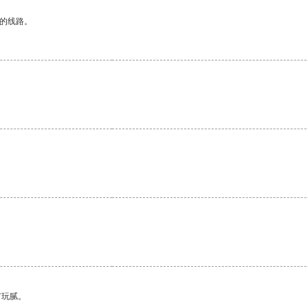
区的线路。
。
有玩腻。