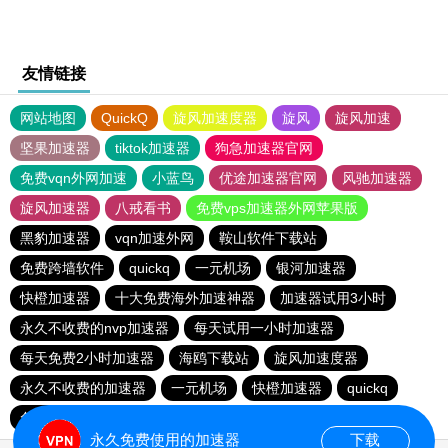
友情链接
网站地图
QuickQ
旋风加速度器
旋风
旋风加速
坚果加速器
tiktok加速器
狗急加速器官网
免费vqn外网加速
小蓝鸟
优途加速器官网
风驰加速器
旋风加速器
八戒看书
免费vps加速器外网苹果版
黑豹加速器
vqn加速外网
鞍山软件下载站
免费跨墙软件
quickq
一元机场
银河加速器
快橙加速器
十大免费海外加速神器
加速器试用3小时
永久不收费的nvp加速器
每天试用一小时加速器
每天免费2小时加速器
海鸥下载站
旋风加速度器
永久不收费的加速器
一元机场
快橙加速器
quickq
免费vqn外网
油管加速器
雷霆每天免费2小时
永久免费使用的加速器
下载