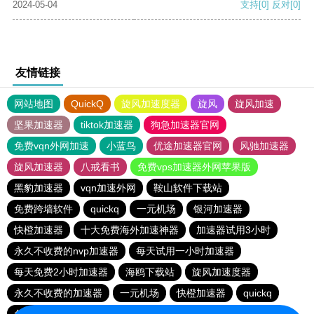
2024-05-04
支持
[0]
反对
[0]
友情链接
网站地图
QuickQ
旋风加速度器
旋风
旋风加速
坚果加速器
tiktok加速器
狗急加速器官网
免费vqn外网加速
小蓝鸟
优途加速器官网
风驰加速器
旋风加速器
八戒看书
免费vps加速器外网苹果版
黑豹加速器
vqn加速外网
鞍山软件下载站
免费跨墙软件
quickq
一元机场
银河加速器
快橙加速器
十大免费海外加速神器
加速器试用3小时
永久不收费的nvp加速器
每天试用一小时加速器
每天免费2小时加速器
海鸥下载站
旋风加速度器
永久不收费的加速器
一元机场
快橙加速器
quickq