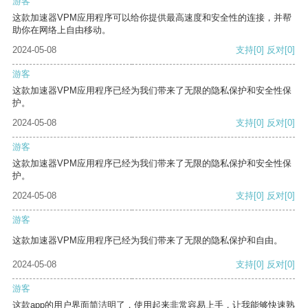
游客
这款加速器VPM应用程序可以给你提供最高速度和安全性的连接，并帮
助你在网络上自由移动。
2024-05-08
支持
[0]
反对
[0]
游客
这款加速器VPM应用程序已经为我们带来了无限的隐私保护和安全性保
护。
2024-05-08
支持
[0]
反对
[0]
游客
这款加速器VPM应用程序已经为我们带来了无限的隐私保护和安全性保
护。
2024-05-08
支持
[0]
反对
[0]
游客
这款加速器VPM应用程序已经为我们带来了无限的隐私保护和自由。
2024-05-08
支持
[0]
反对
[0]
游客
这款app的用户界面简洁明了，使用起来非常容易上手，让我能够快速熟