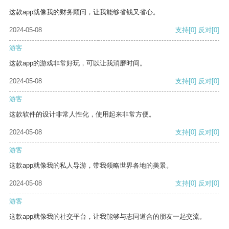
这款app就像我的财务顾问，让我能够省钱又省心。
2024-05-08
支持
[0]
反对
[0]
游客
这款app的游戏非常好玩，可以让我消磨时间。
2024-05-08
支持
[0]
反对
[0]
游客
这款软件的设计非常人性化，使用起来非常方便。
2024-05-08
支持
[0]
反对
[0]
游客
这款app就像我的私人导游，带我领略世界各地的美景。
2024-05-08
支持
[0]
反对
[0]
游客
这款app就像我的社交平台，让我能够与志同道合的朋友一起交流。