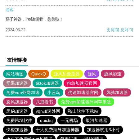
游客
梯子神器，ins随便看，美美哒！
2024-06-22
支持
[0]
反对
[0]
友情链接
网站地图
QuickQ
旋风加速度器
旋风
旋风加速
坚果加速器
tiktok加速器
狗急加速器官网
免费vqn外网加速
小蓝鸟
优途加速器官网
风驰加速器
旋风加速器
八戒看书
免费vps加速器外网苹果版
黑豹加速器
vqn加速外网
鞍山软件下载站
免费跨墙软件
quickq
一元机场
银河加速器
快橙加速器
十大免费海外加速神器
加速器试用3小时