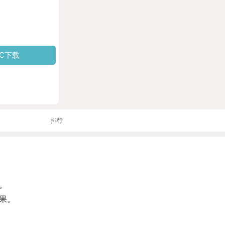
PC下载
排行
。
果。