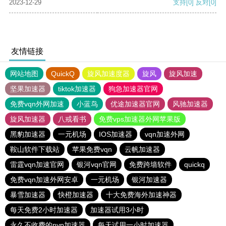
2023-12-29
支持
[0]
反对
[0]
友情链接
网站地图
QuickQ
旋风加速度器
旋风
旋风加速
坚果加速器
tiktok加速器
狗急加速器官网
免费vqn外网加速
小蓝鸟
优途加速器官网
风驰加速器
旋风加速器
八戒看书
免费vps加速器外网苹果版
黑豹加速器
一元机场
IOS加速器
vqn加速外网
鞍山软件下载站
苹果免费vqn
云帆加速器
雷霆vqn加速官网
银河vqn官网
免费跨墙软件
quickq
免费vqn加速外网安卓
一元机场
银河加速器
暴雪加速器
快橙加速器
十大免费海外加速神器
每天免费2小时加速器
加速器试用3小时
永久不收费的nvp加速器
每天试用一小时加速器