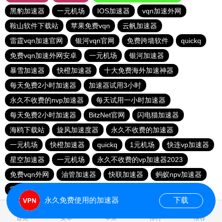
黑豹加速器
一元机场
IOS加速器
vqn加速外网
鞍山软件下载站
苹果免费vqn
云帆加速器
雷霆vqn加速官网
银河vqn官网
免费跨墙软件
quickq
免费vqn加速外网安卓
一元机场
银河加速器
暴雪加速器
快橙加速器
十大免费海外加速神器
每天免费2小时加速器
加速器试用3小时
永久不收费的nvp加速器
每天试用一小时加速器
每天免费2小时加速器
BitzNet官网
闪电猫加速器
海鸥下载站
旋风加速度器
永久不收费的加速器
一元机场
快橙加速器
quickq
1元机场
快连vp加速器
星空加速器
一元机场
永久不收费的vp加速器2023
免费vqn外网
油管加速器
快联加速器
蚂蚁npv加速器
雷霆每天免费2小时
永久免费使用的加速器
下载
1.066837s
首页
安卓
苹果
排行
推荐