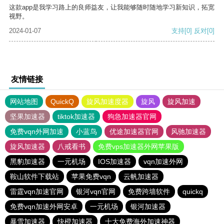
这款app是我学习路上的良师益友，让我能够随时随地学习新知识，拓宽
视野。
2024-01-07
支持
[0]
反对
[0]
友情链接
网站地图
QuickQ
旋风加速度器
旋风
旋风加速
坚果加速器
tiktok加速器
狗急加速器官网
免费vqn外网加速
小蓝鸟
优途加速器官网
风驰加速器
旋风加速器
八戒看书
免费vps加速器外网苹果版
黑豹加速器
一元机场
IOS加速器
vqn加速外网
鞍山软件下载站
苹果免费vqn
云帆加速器
雷霆vqn加速官网
银河vqn官网
免费跨墙软件
quickq
免费vqn加速外网安卓
一元机场
银河加速器
暴雪加速器
快橙加速器
十大免费海外加速神器