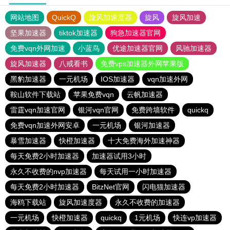
网站地图
QuickQ
旋风加速度器
旋风
旋风加速
坚果加速器
tiktok加速器
狗急加速器官网
免费vqn外网加速
小蓝鸟
优途加速器官网
风驰加速器
旋风加速器
八戒看书
免费vps加速器外网苹果版
黑豹加速器
一元机场
IOS加速器
vqn加速外网
鞍山软件下载站
苹果免费vqn
云帆加速器
雷霆vqn加速官网
银河vqn官网
免费跨墙软件
quickq
免费vqn加速外网安卓
一元机场
银河加速器
暴雪加速器
快橙加速器
十大免费海外加速神器
每天免费2小时加速器
加速器试用3小时
永久不收费的nvp加速器
每天试用一小时加速器
每天免费2小时加速器
BitzNet官网
闪电猫加速器
海鸥下载站
旋风加速度器
永久不收费的加速器
一元机场
快橙加速器
quickq
1元机场
快连vp加速器