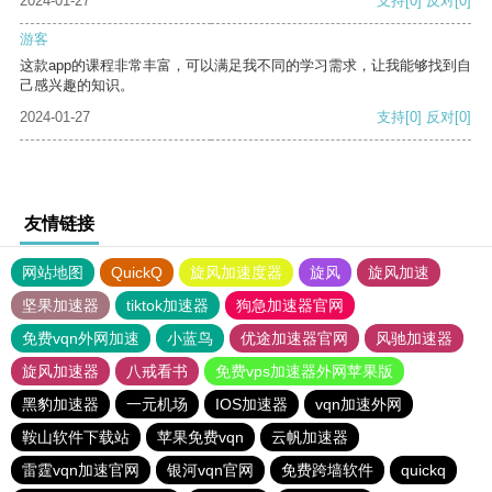
2024-01-27
支持
[0]
反对
[0]
游客
这款app的课程非常丰富，可以满足我不同的学习需求，让我能够找到自
己感兴趣的知识。
2024-01-27
支持
[0]
反对
[0]
友情链接
网站地图
QuickQ
旋风加速度器
旋风
旋风加速
坚果加速器
tiktok加速器
狗急加速器官网
免费vqn外网加速
小蓝鸟
优途加速器官网
风驰加速器
旋风加速器
八戒看书
免费vps加速器外网苹果版
黑豹加速器
一元机场
IOS加速器
vqn加速外网
鞍山软件下载站
苹果免费vqn
云帆加速器
雷霆vqn加速官网
银河vqn官网
免费跨墙软件
quickq