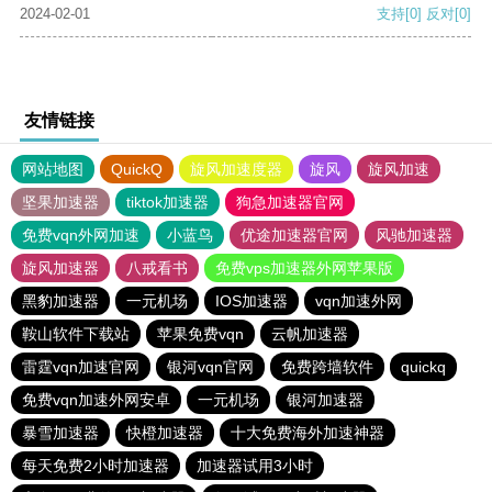
2024-02-01
支持
[0]
反对
[0]
友情链接
网站地图
QuickQ
旋风加速度器
旋风
旋风加速
坚果加速器
tiktok加速器
狗急加速器官网
免费vqn外网加速
小蓝鸟
优途加速器官网
风驰加速器
旋风加速器
八戒看书
免费vps加速器外网苹果版
黑豹加速器
一元机场
IOS加速器
vqn加速外网
鞍山软件下载站
苹果免费vqn
云帆加速器
雷霆vqn加速官网
银河vqn官网
免费跨墙软件
quickq
免费vqn加速外网安卓
一元机场
银河加速器
暴雪加速器
快橙加速器
十大免费海外加速神器
每天免费2小时加速器
加速器试用3小时