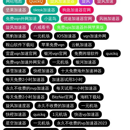
网站地图
QuickQ
旋风加速度器
旋风
旋风加速
坚果加速器
tiktok加速器
狗急加速器官网
免费vqn外网加速
小蓝鸟
优途加速器官网
风驰加速器
旋风加速器
八戒看书
免费vps加速器外网苹果版
黑豹加速器
一元机场
IOS加速器
vqn加速外网
鞍山软件下载站
苹果免费vqn
云帆加速器
雷霆vqn加速官网
银河vqn官网
免费跨墙软件
quickq
免费vqn加速外网安卓
一元机场
银河加速器
暴雪加速器
快橙加速器
十大免费海外加速神器
每天免费2小时加速器
加速器试用3小时
永久不收费的nvp加速器
每天试用一小时加速器
每天免费2小时加速器
BitzNet官网
海鸥下载站
旋风加速度器
永久不收费的加速器
一元机场
快橙加速器
quickq
1元机场
快连vp加速器
星空加速器
一元机场
永久不收费的vp加速器2023