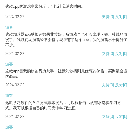
这款app的游戏非常好玩，可以让我消磨时间。
2024-02-22
支持
[0]
反对
[0]
游客
这款加速器app的加速效果非常好，玩游戏再也不会出现卡顿、掉线的情
况了。我以前玩游戏经常会输，现在有了这个app，我的游戏水平提升了
不少。
2024-02-22
支持
[0]
反对
[0]
游客
这款app是我购物的得力助手，让我能够找到最优惠的价格，买到最合适
的商品。
2024-02-22
支持
[0]
反对
[0]
游客
这款学习软件的学习方式非常灵活，可以根据自己的需求选择学习方
式。我可以根据自己的时间安排学习进度。
2024-02-22
支持
[0]
反对
[0]
游客