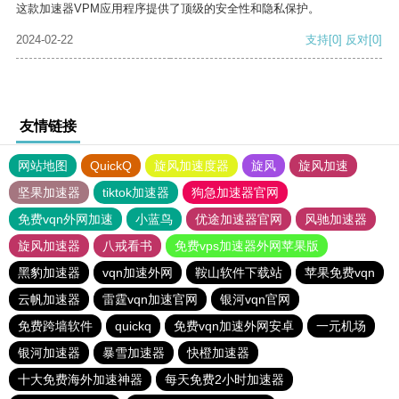
这款加速器VPM应用程序提供了顶级的安全性和隐私保护。
2024-02-22
支持
[0]
反对
[0]
友情链接
网站地图
QuickQ
旋风加速度器
旋风
旋风加速
坚果加速器
tiktok加速器
狗急加速器官网
免费vqn外网加速
小蓝鸟
优途加速器官网
风驰加速器
旋风加速器
八戒看书
免费vps加速器外网苹果版
黑豹加速器
vqn加速外网
鞍山软件下载站
苹果免费vqn
云帆加速器
雷霆vqn加速官网
银河vqn官网
免费跨墙软件
quickq
免费vqn加速外网安卓
一元机场
银河加速器
暴雪加速器
快橙加速器
十大免费海外加速神器
每天免费2小时加速器