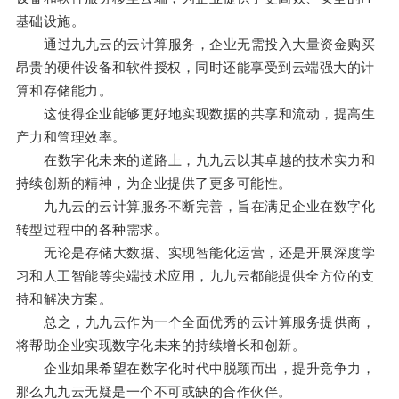
基础设施。
通过九九云的云计算服务，企业无需投入大量资金购买
昂贵的硬件设备和软件授权，同时还能享受到云端强大的计
算和存储能力。
这使得企业能够更好地实现数据的共享和流动，提高生
产力和管理效率。
在数字化未来的道路上，九九云以其卓越的技术实力和
持续创新的精神，为企业提供了更多可能性。
九九云的云计算服务不断完善，旨在满足企业在数字化
转型过程中的各种需求。
无论是存储大数据、实现智能化运营，还是开展深度学
习和人工智能等尖端技术应用，九九云都能提供全方位的支
持和解决方案。
总之，九九云作为一个全面优秀的云计算服务提供商，
将帮助企业实现数字化未来的持续增长和创新。
企业如果希望在数字化时代中脱颖而出，提升竞争力，
那么九九云无疑是一个不可或缺的合作伙伴。