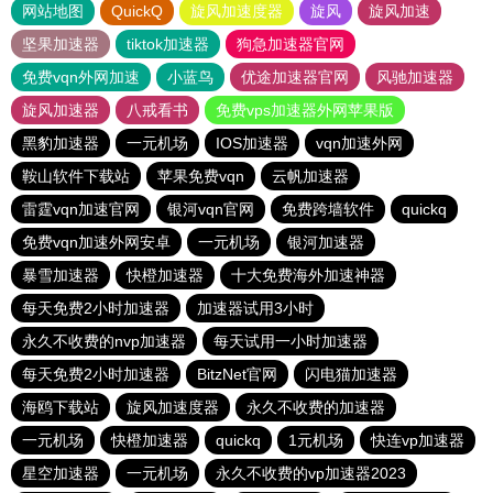
网站地图
QuickQ
旋风加速度器
旋风
旋风加速
坚果加速器
tiktok加速器
狗急加速器官网
免费vqn外网加速
小蓝鸟
优途加速器官网
风驰加速器
旋风加速器
八戒看书
免费vps加速器外网苹果版
黑豹加速器
一元机场
IOS加速器
vqn加速外网
鞍山软件下载站
苹果免费vqn
云帆加速器
雷霆vqn加速官网
银河vqn官网
免费跨墙软件
quickq
免费vqn加速外网安卓
一元机场
银河加速器
暴雪加速器
快橙加速器
十大免费海外加速神器
每天免费2小时加速器
加速器试用3小时
永久不收费的nvp加速器
每天试用一小时加速器
每天免费2小时加速器
BitzNet官网
闪电猫加速器
海鸥下载站
旋风加速度器
永久不收费的加速器
一元机场
快橙加速器
quickq
1元机场
快连vp加速器
星空加速器
一元机场
永久不收费的vp加速器2023