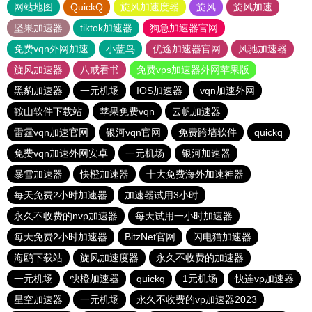
网站地图
QuickQ
旋风加速度器
旋风
旋风加速
坚果加速器
tiktok加速器
狗急加速器官网
免费vqn外网加速
小蓝鸟
优途加速器官网
风驰加速器
旋风加速器
八戒看书
免费vps加速器外网苹果版
黑豹加速器
一元机场
IOS加速器
vqn加速外网
鞍山软件下载站
苹果免费vqn
云帆加速器
雷霆vqn加速官网
银河vqn官网
免费跨墙软件
quickq
免费vqn加速外网安卓
一元机场
银河加速器
暴雪加速器
快橙加速器
十大免费海外加速神器
每天免费2小时加速器
加速器试用3小时
永久不收费的nvp加速器
每天试用一小时加速器
每天免费2小时加速器
BitzNet官网
闪电猫加速器
海鸥下载站
旋风加速度器
永久不收费的加速器
一元机场
快橙加速器
quickq
1元机场
快连vp加速器
星空加速器
一元机场
永久不收费的vp加速器2023