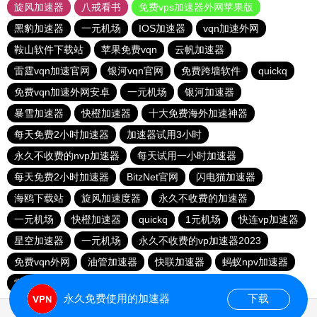
旋风加速器
八戒看书
免费vps加速器外网苹果版
黑豹加速器
一元机场
IOS加速器
vqn加速外网
鞍山软件下载站
苹果免费vqn
云帆加速器
雷霆vqn加速官网
银河vqn官网
免费跨墙软件
quickq
免费vqn加速外网安卓
一元机场
银河加速器
暴雪加速器
快橙加速器
十大免费海外加速神器
每天免费2小时加速器
加速器试用3小时
永久不收费的nvp加速器
每天试用一小时加速器
每天免费2小时加速器
BitzNet官网
闪电猫加速器
海鸥下载站
旋风加速度器
永久不收费的加速器
一元机场
快橙加速器
quickq
1元机场
快连vp加速器
星空加速器
一元机场
永久不收费的vp加速器2023
免费vqn外网
油管加速器
快联加速器
蚂蚁npv加速器
雷霆每天免费2小时
永久免费使用的加速器
下载