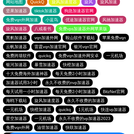
网站地图
QuickQ
旋风加速度器
旋风
旋风加速
坚果加速器
tiktok加速器
狗急加速器官网
免费vqn外网加速
小蓝鸟
优途加速器官网
风驰加速器
旋风加速器
八戒看书
免费vps加速器外网苹果版
黑豹加速器
vqn加速外网
鞍山软件下载站
苹果免费vqn
云帆加速器
雷霆vqn加速官网
银河vqn官网
免费跨墙软件
quickq
免费vqn加速外网安卓
一元机场
银河加速器
暴雪加速器
快橙加速器
十大免费海外加速神器
每天免费2小时加速器
加速器试用3小时
永久不收费的nvp加速器
每天试用一小时加速器
每天免费2小时加速器
BitzNet官网
海鸥下载站
旋风加速度器
永久不收费的加速器
一元机场
快橙加速器
quickq
1元机场
快连vp加速器
星空加速器
一元机场
永久不收费的vp加速器2023
免费vqn外网
油管加速器
快联加速器