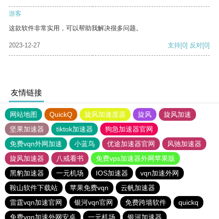
游客
这款软件非常实用，可以帮助我解决很多问题。
2023-12-27
支持
[0]
反对
[0]
友情链接
网站地图
QuickQ
旋风加速度器
旋风
旋风加速
坚果加速器
tiktok加速器
狗急加速器官网
免费vqn外网加速
小蓝鸟
优途加速器官网
风驰加速器
旋风加速器
八戒看书
免费vps加速器外网苹果版
黑豹加速器
一元机场
IOS加速器
vqn加速外网
鞍山软件下载站
苹果免费vqn
云帆加速器
雷霆vqn加速官网
银河vqn官网
免费跨墙软件
quickq
免费vqn加速外网安卓
一元机场
银河加速器