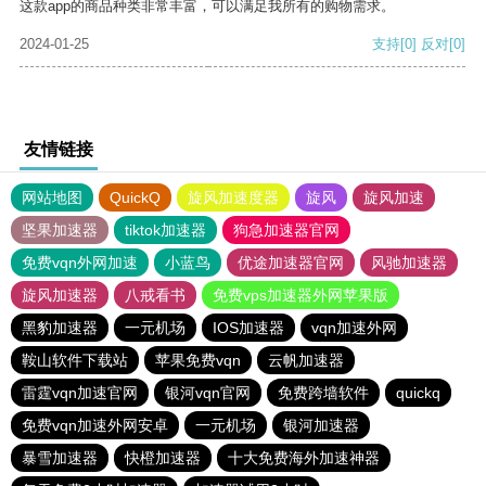
这款app的商品种类非常丰富，可以满足我所有的购物需求。
2024-01-25
支持
[0]
反对
[0]
友情链接
网站地图
QuickQ
旋风加速度器
旋风
旋风加速
坚果加速器
tiktok加速器
狗急加速器官网
免费vqn外网加速
小蓝鸟
优途加速器官网
风驰加速器
旋风加速器
八戒看书
免费vps加速器外网苹果版
黑豹加速器
一元机场
IOS加速器
vqn加速外网
鞍山软件下载站
苹果免费vqn
云帆加速器
雷霆vqn加速官网
银河vqn官网
免费跨墙软件
quickq
免费vqn加速外网安卓
一元机场
银河加速器
暴雪加速器
快橙加速器
十大免费海外加速神器