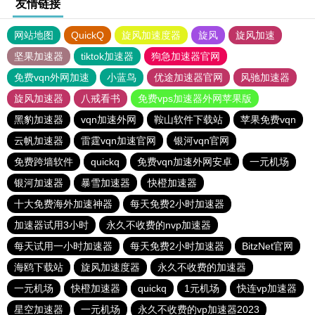
友情链接
网站地图
QuickQ
旋风加速度器
旋风
旋风加速
坚果加速器
tiktok加速器
狗急加速器官网
免费vqn外网加速
小蓝鸟
优途加速器官网
风驰加速器
旋风加速器
八戒看书
免费vps加速器外网苹果版
黑豹加速器
vqn加速外网
鞍山软件下载站
苹果免费vqn
云帆加速器
雷霆vqn加速官网
银河vqn官网
免费跨墙软件
quickq
免费vqn加速外网安卓
一元机场
银河加速器
暴雪加速器
快橙加速器
十大免费海外加速神器
每天免费2小时加速器
加速器试用3小时
永久不收费的nvp加速器
每天试用一小时加速器
每天免费2小时加速器
BitzNet官网
海鸥下载站
旋风加速度器
永久不收费的加速器
一元机场
快橙加速器
quickq
1元机场
快连vp加速器
星空加速器
一元机场
永久不收费的vp加速器2023