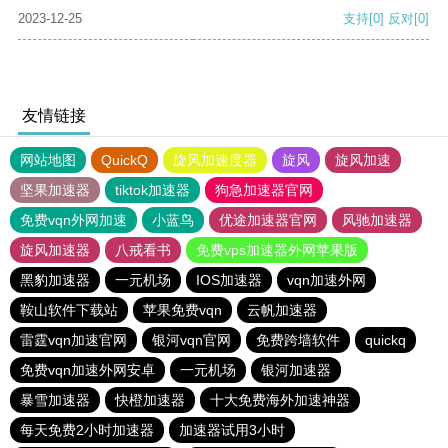
2023-12-25
支持
[0]
反对
[0]
友情链接
网站地图
QuickQ
旋风加速度器
旋风
旋风加速
坚果加速器
tiktok加速器
狗急加速器官网
免费vqn外网加速
小蓝鸟
优途加速器官网
风驰加速器
旋风加速器
八戒看书
免费vps加速器外网苹果版
黑豹加速器
一元机场
IOS加速器
vqn加速外网
鞍山软件下载站
苹果免费vqn
云帆加速器
雷霆vqn加速官网
银河vqn官网
免费跨墙软件
quickq
免费vqn加速外网安卓
一元机场
银河加速器
暴雪加速器
快橙加速器
十大免费海外加速神器
每天免费2小时加速器
加速器试用3小时